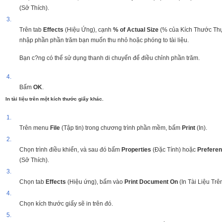
(Sở Thích).
3.
Trên tab
Effects
(Hiệu Ứng), cạnh
% of Actual Size
(% của Kích Thước Thư
nhập phần phần trăm bạn muốn thu nhỏ hoặc phóng to tài liệu.
Bạn c?ng có thể sử dụng thanh di chuyển để điều chỉnh phần trăm.
4.
Bấm
OK
.
In tài liệu trên một kích thước giấy khác.
1.
Trên menu
File
(Tập tin) trong chương trình phần mềm, bấm
Print
(In).
2.
Chọn trình điều khiển, và sau đó bấm
Properties
(Đặc Tính) hoặc
Prefere
(Sở Thích).
3.
Chọn tab
Effects
(Hiệu ứng), bấm vào
Print Document On
(In Tài Liệu Trê
4.
Chọn kích thước giấy sẽ in trên đó.
5.