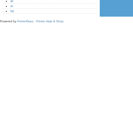
ar
sr
he
Powered by
PrinterDepo - Printer Help & Shop