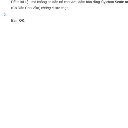
Để in tài liệu mà không co dãn nó cho vừa, đảm bảo rằng tùy chọn
Scale to
(Co Dãn Cho Vừa)
không
được chọn.
6.
Bấm
OK
.