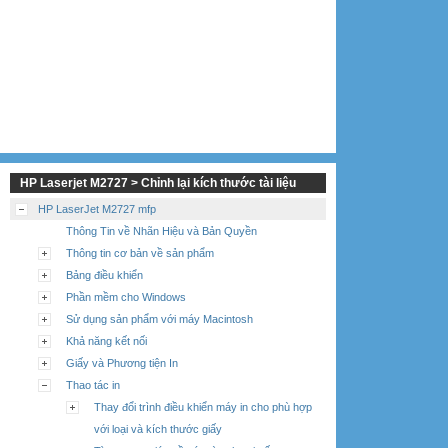
HP Laserjet M2727 > Chỉnh lại kích thước tài liệu
HP LaserJet M2727 mfp
Thông Tin về Nhãn Hiệu và Bản Quyền
Thông tin cơ bản về sản phẩm
Bảng điều khiển
Phần mềm cho Windows
Sử dụng sản phẩm với máy Macintosh
Khả năng kết nối
Giấy và Phương tiện In
Thao tác in
Thay đổi trình điều khiển máy in cho phù hợp
với loại và kích thước giấy