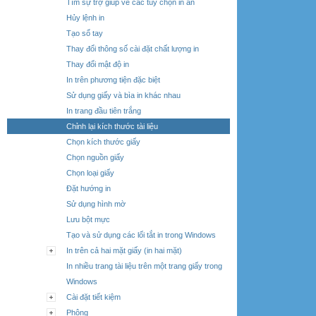
Tìm sự trợ giúp về các tùy chọn in ấn
Hủy lệnh in
Tạo sổ tay
Thay đổi thông số cài đặt chất lượng in
Thay đổi mật độ in
In trên phương tiện đặc biệt
Sử dụng giấy và bìa in khác nhau
In trang đầu tiên trắng
Chỉnh lại kích thước tài liệu
Chọn kích thước giấy
Chọn nguồn giấy
Chọn loại giấy
Đặt hướng in
Sử dụng hình mờ
Lưu bột mực
Tạo và sử dụng các lối tắt in trong Windows
In trên cả hai mặt giấy (in hai mặt)
In nhiều trang tài liệu trên một trang giấy trong
Windows
Cài đặt tiết kiệm
Phông