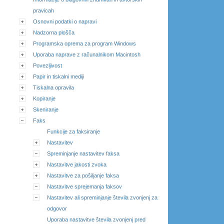
pravicah
Osnovni podatki o napravi
Nadzorna plošča
Programska oprema za program Windows
Uporaba naprave z računalnikom Macintosh
Povezljivost
Papir in tiskalni mediji
Tiskalna opravila
Kopiranje
Skeniranje
Faks
Funkcije za faksiranje
Nastavitev
Spreminjanje nastavitev faksa
Nastavitve jakosti zvoka
Nastavitve za pošiljanje faksa
Nastavitve sprejemanja faksov
Nastavitev ali spreminjanje števila zvonjenj za
odgovor
Uporaba nastavitve števila zvonjenj pred