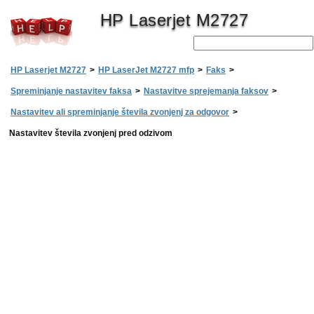
HP Laserjet M2727
HP Laserjet M2727
>
HP LaserJet M2727 mfp
>
Faks
>
Spreminjanje nastavitev faksa
>
Nastavitve sprejemanja faksov
>
Nastavitev ali spreminjanje števila zvonjenj za odgovor
>
Nastavitev števila zvonjenj pred odzivom