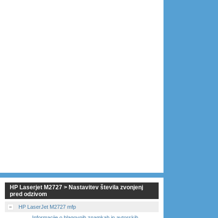
HP Laserjet M2727 > Nastavitev števila zvonjenj
pred odzivom
HP LaserJet M2727 mfp
Informacije o blagovnih znamkah in avtorskih