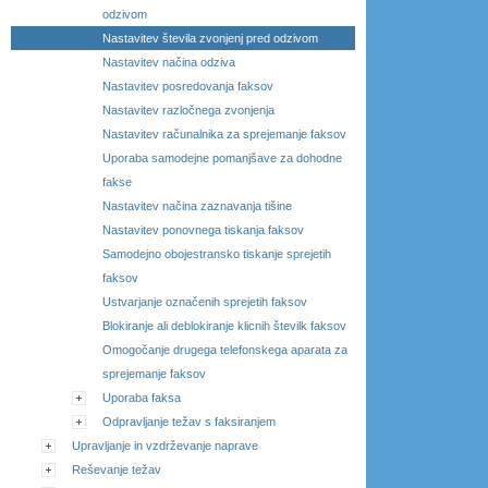
odzivom
Nastavitev števila zvonjenj pred odzivom
Nastavitev načina odziva
Nastavitev posredovanja faksov
Nastavitev razločnega zvonjenja
Nastavitev računalnika za sprejemanje faksov
Uporaba samodejne pomanjšave za dohodne
fakse
Nastavitev načina zaznavanja tišine
Nastavitev ponovnega tiskanja faksov
Samodejno obojestransko tiskanje sprejetih
faksov
Ustvarjanje označenih sprejetih faksov
Blokiranje ali deblokiranje klicnih številk faksov
Omogočanje drugega telefonskega aparata za
sprejemanje faksov
Uporaba faksa
Odpravljanje težav s faksiranjem
Upravljanje in vzdrževanje naprave
Reševanje težav