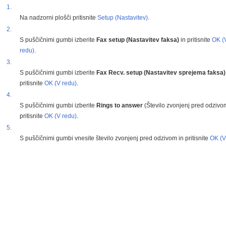
1.
Na nadzorni plošči pritisnite
Setup (Nastavitev)
.
2.
S puščičnimi gumbi izberite
Fax setup (Nastavitev faksa)
in pritisnite
OK (
redu)
.
3.
S puščičnimi gumbi izberite
Fax Recv. setup (Nastavitev sprejema faksa)
pritisnite
OK (V redu)
.
4.
S puščičnimi gumbi izberite
Rings to answer
(Število zvonjenj pred odzivo
pritisnite
OK (V redu)
.
5.
S puščičnimi gumbi vnesite število zvonjenj pred odzivom in pritisnite
OK (V