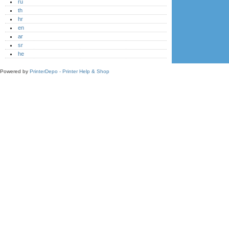
ru
th
hr
en
ar
sr
he
Powered by
PrinterDepo - Printer Help & Shop