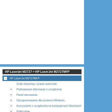
HP Laserjet M2727 > HP LaserJet M2727MFP
HP LaserJet M2727MFP
Znak towarowy i prawo autorskie
Podstawowe informacje o urządzeniu
Panel sterowania
Oprogramowanie dla systemu Windows
Korzystanie z urządzenia na komputerach Macintosh
Połączenia