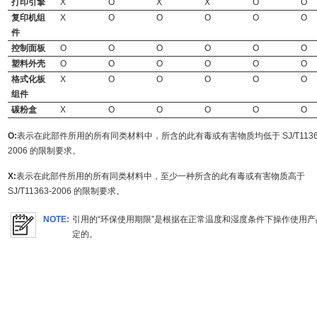
打印引擎
X
O
X
X
O
O
复印机组
X
O
O
O
O
O
件
控制面板
O
O
O
O
O
O
塑料外壳
O
O
O
O
O
O
格式化板
X
O
O
O
O
O
组件
碳粉盒
X
O
O
O
O
O
O:
表示在此部件所用的所有同类材料中，所含的此有毒或有害物质均低于 SJ/T1136
2006 的限制要求。
X:
表示在此部件所用的所有同类材料中，至少一种所含的此有毒或有害物质高于
SJ/T11363-2006 的限制要求。
NOTE:
引用的“环保使用期限”是根据在正常温度和湿度条件下操作使用产
定的。