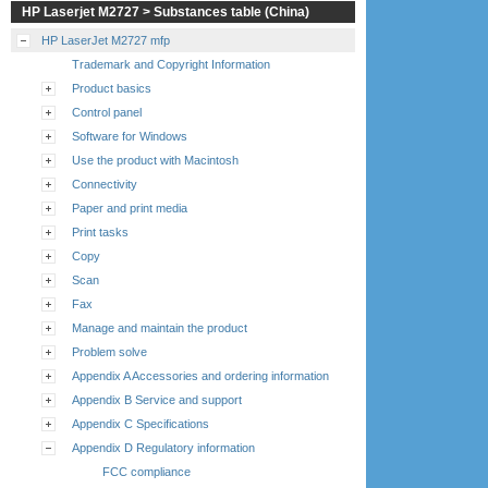
HP Laserjet M2727 > Substances table (China)
HP LaserJet M2727 mfp
Trademark and Copyright Information
Product basics
Control panel
Software for Windows
Use the product with Macintosh
Connectivity
Paper and print media
Print tasks
Copy
Scan
Fax
Manage and maintain the product
Problem solve
Appendix A Accessories and ordering information
Appendix B Service and support
Appendix C Specifications
Appendix D Regulatory information
FCC compliance