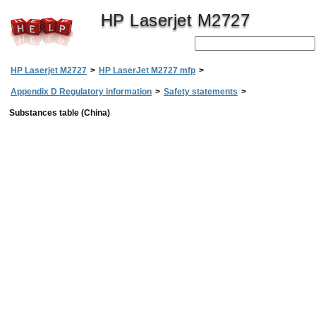
HP Laserjet M2727
HP Laserjet M2727
>
HP LaserJet M2727 mfp
>
Appendix D Regulatory information
>
Safety statements
>
Substances table (China)