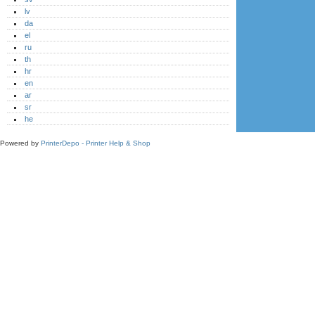
lv
da
el
ru
th
hr
en
ar
sr
he
Powered by
PrinterDepo - Printer Help & Shop